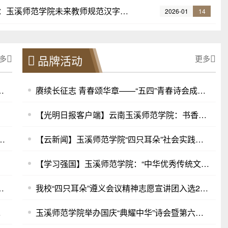
以汉字之美涵育时代新人：玉溪师范学院未来教师规范汉字书写大赛暨第三届学生“三笔字”大赛圆满举行
2026-01
14
品牌活动
多
更多
所民族及乡村学校开展推普活动
赓续长征志 青春颂华章——“五四”青春诗会成功举办
【光明日报客户端】云南玉溪师范学院：书香浸润心灵
院开展第27届全国推广普通话宣传周中华优秀语言文化进社区活动
【云新闻】玉溪师范学院“四只耳朵”社会实践团在我省边境开展“国歌唱响国境线”活动
【学习强国】玉溪师范学院：“中华优秀传统文化”进社区
区开展国家通用语言文字推广活动
我校“四只耳朵”遵义会议精神志愿宣讲团入选2024年全国大学生遵义会议精神志愿宣讲团
馆之夜”活动
玉溪师范学院举办国庆“典耀中华”诗会暨第六届“云岭杯”中华经典诵写讲大赛获奖作品展演