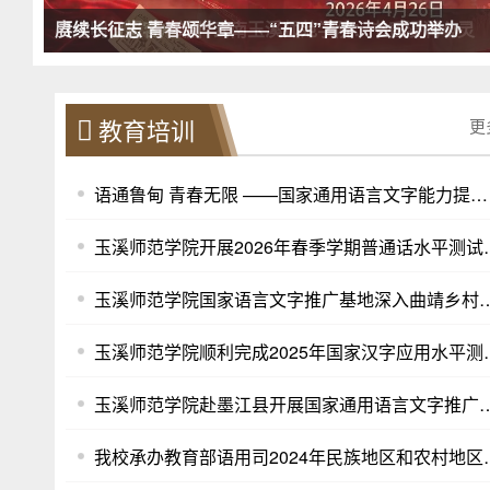
赓续长征志 青春颂华章——“五四”青春诗会成功举办
【光明日报客户端】云南玉溪师范学院：书香浸润心灵
教育培训
更
语通鲁甸 青春无限 ——国家通用语言文字能力提升培训助教风采展
玉溪师范学院开展202
玉溪师范学院国家语言文字推广基地深入曲靖
玉溪师范学院顺利完成
玉溪师范学院赴墨江县开展国家通用
我校承办教育部语用司2024年