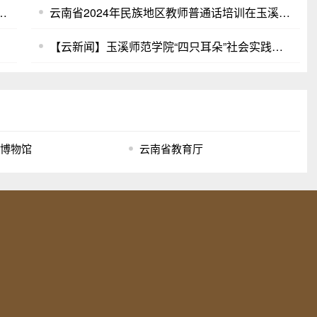
届全国推广普通话宣传周活动圆满结束
云南省2024年民族地区教师普通话培训在玉溪师范学院顺利举行
【云新闻】玉溪师范学院“四只耳朵”社会实践团在我省边境开展“国歌唱响国境线”活动
字博物馆
云南省教育厅